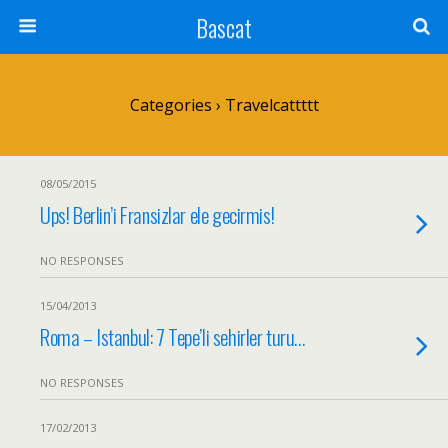
Bascat
Categories ›
Travelcattttt
08/05/2015
Ups! Berlin’i Fransizlar ele gecirmis!
NO RESPONSES
15/04/2013
Roma – Istanbul: 7 Tepe’li sehirler turu…
NO RESPONSES
17/02/2013