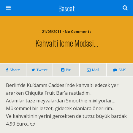
Bascat
21/05/2011 • No Comments
Kahvalti Icme Modasi…
Share
Tweet
Pin
Mail
SMS
Berlin’de Ku’damm Caddesi’nde kahvalti edecek yer
ararken Chiquita Fruit Bar’a rastladim..
Adamlar taze meyvalardan Smoothie mixliyorlar…
Mükemmel bir lezzet, gidecek olanlara öneririm..
Ve kahvaltinin yerini gercekten de tuttu: büyük bardak
4,90 Euro.. 🙂