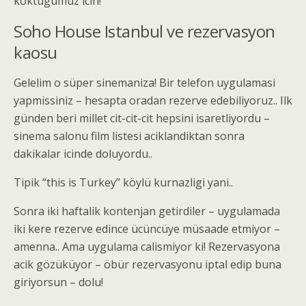
koktugumuz icin!
Soho House Istanbul ve rezervasyon
kaosu
Gelelim o süper sinemaniza! Bir telefon uygulamasi
yapmissiniz – hesapta oradan rezerve edebiliyoruz.. Ilk
günden beri millet cit-cit-cit hepsini isaretliyordu –
sinema salonu film listesi aciklandiktan sonra
dakikalar icinde doluyordu..
Tipik “this is Turkey” köylü kurnazligi yani..
Sonra iki haftalik kontenjan getirdiler – uygulamada
iki kere rezerve edince ücüncüye müsaade etmiyor –
amenna.. Ama uygulama calismiyor ki! Rezervasyona
acik gözüküyor – öbür rezervasyonu iptal edip buna
giriyorsun – dolu!