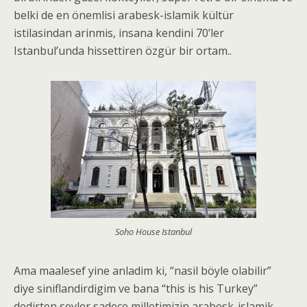
belki de en önemlisi arabesk-islamik kültür
istilasindan arinmis, insana kendini 70’ler
Istanbul’unda hissettiren özgür bir ortam..
Soho House Istanbul
Ama maalesef yine anladim ki, “nasil böyle olabilir”
diye siniflandirdigim ve bana “this is his Turkey”
dedirten seyler sadece milletimizin arabesk-islamik