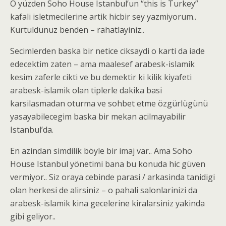
O yüzden Soho House Istanbul’un “this is Turkey”
kafali isletmecilerine artik hicbir sey yazmiyorum..
Kurtuldunuz benden – rahatlayiniz..
Secimlerden baska bir netice ciksaydi o karti da iade
edecektim zaten – ama maalesef arabesk-islamik
kesim zaferle cikti ve bu demektir ki kilik kiyafeti
arabesk-islamik olan tiplerle dakika basi
karsilasmadan oturma ve sohbet etme özgürlügünü
yasayabilecegim baska bir mekan acilmayabilir
Istanbul’da.
En azindan simdilik böyle bir imaj var.. Ama Soho
House Istanbul yönetimi bana bu konuda hic güven
vermiyor.. Siz oraya cebinde parasi / arkasinda tanidigi
olan herkesi de alirsiniz – o pahali salonlarinizi da
arabesk-islamik kina gecelerine kiralarsiniz yakinda
gibi geliyor..