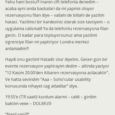
Yahu hani bostu?! Inanin cift telefonla denedim –
acaba ayni anda baskalari da mi yapmis oluyor
rezervasyonu filan diye – vallahi de billahi de yazilim
hatasi.. Yazilimci bir kardesiniz olarak size tavsiyem – o
uygulama calismali! Ya da telefonlu rezervasyona filan
gecin.. O kadar para topluyorsunuz ama yazilimi
ögrenciye filan mi yaptiriyor Londra merkez
anlamadim?!
Haydi onu gectim! Hatadir olur diyelim.. Gecen gün bir
evente rezervasyon yaptirayim dedim – altinda yaziyor
“12 Kasim 20.00’den itibaren rezervasyona acilacaktir”..
Ve hatta sevindim “Aaa – Soho’cular usability
konusunda nihayet cag atladilar” diye..
19.55’e (TR saati) kurdum alarmi – caldi – girdim
baktim veee – DOLMUS!
“Nasil yani?!”