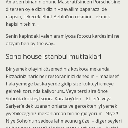
Ama sen binanin önüne Maserati’sinden Porsche’sine
dizersen öyle dizin dizin – zavallim paparazzi de
n’apsin, cekecek elbet Behlül’ün resmini – ekmek
kapisi nitekim…
Senin kapindaki valen aramiyosa fotocu kardesimi ne
olayim ben by the way..
Soho house Istanbul mutfaklari
Bir yemek olayini cözemediniz koskoca mekanda.
Pizzaciniz haric her restoraninizi denedim – maalesef
hala yemege baska yerde gidip size kokteyl icmeye
gelmek zorunda kaliyorum.. Veya tersi sira önce
Soho’da kokteyl sonra Karaköy’den – Etiler’e veya
Sariyer’e dek uzanan onlarca ve gercekten iyi yemek
yiyebileceginiz mekanlardan birine gidiyorum.. Niye?!
Niye Soho’nun sadece lahmacunu güzel – diger seyleri