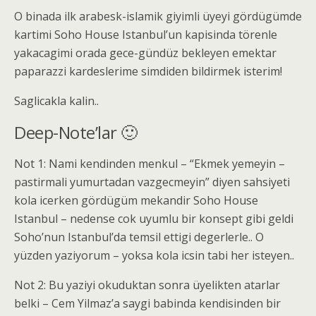
O binada ilk arabesk-islamik giyimli üyeyi gördügümde
kartimi Soho House Istanbul’un kapisinda törenle
yakacagimi orada gece-gündüz bekleyen emektar
paparazzi kardeslerime simdiden bildirmek isterim!
Saglicakla kalin..
Deep-Note’lar 🙂
Not 1: Nami kendinden menkul – “Ekmek yemeyin –
pastirmali yumurtadan vazgecmeyin” diyen sahsiyeti
kola icerken gördügüm mekandir Soho House
Istanbul – nedense cok uyumlu bir konsept gibi geldi
Soho’nun Istanbul’da temsil ettigi degerlerle.. O
yüzden yaziyorum – yoksa kola icsin tabi her isteyen..
Not 2: Bu yaziyi okuduktan sonra üyelikten atarlar
belki – Cem Yilmaz’a saygi babinda kendisinden bir