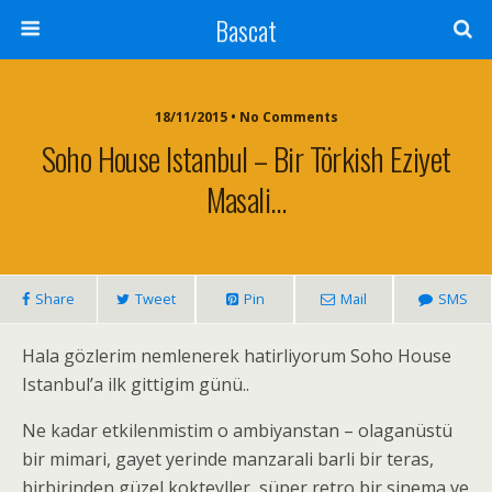
Bascat
18/11/2015 • No Comments
Soho House Istanbul – Bir Törkish Eziyet
Masali…
Share
Tweet
Pin
Mail
SMS
Hala gözlerim nemlenerek hatirliyorum Soho House
Istanbul’a ilk gittigim günü..
Ne kadar etkilenmistim o ambiyanstan – olaganüstü
bir mimari, gayet yerinde manzarali barli bir teras,
birbirinden güzel kokteyller, süper retro bir sinema ve