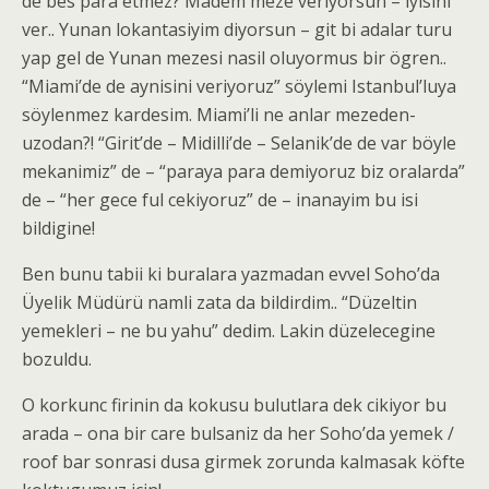
de bes para etmez? Madem meze veriyorsun – iyisini
ver.. Yunan lokantasiyim diyorsun – git bi adalar turu
yap gel de Yunan mezesi nasil oluyormus bir ögren..
“Miami’de de aynisini veriyoruz” söylemi Istanbul’luya
söylenmez kardesim. Miami’li ne anlar mezeden-
uzodan?! “Girit’de – Midilli’de – Selanik’de de var böyle
mekanimiz” de – “paraya para demiyoruz biz oralarda”
de – “her gece ful cekiyoruz” de – inanayim bu isi
bildigine!
Ben bunu tabii ki buralara yazmadan evvel Soho’da
Üyelik Müdürü namli zata da bildirdim.. “Düzeltin
yemekleri – ne bu yahu” dedim. Lakin düzelecegine
bozuldu.
O korkunc firinin da kokusu bulutlara dek cikiyor bu
arada – ona bir care bulsaniz da her Soho’da yemek /
roof bar sonrasi dusa girmek zorunda kalmasak köfte