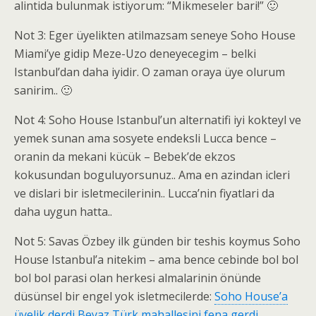
alintida bulunmak istiyorum: “Mikmeseler bari!” 🙂
Not 3: Eger üyelikten atilmazsam seneye Soho House
Miami’ye gidip Meze-Uzo deneyecegim – belki
Istanbul’dan daha iyidir. O zaman oraya üye olurum
sanirim.. 🙂
Not 4: Soho House Istanbul’un alternatifi iyi kokteyl ve
yemek sunan ama sosyete endeksli Lucca bence –
oranin da mekani kücük – Bebek’de ekzos
kokusundan boguluyorsunuz.. Ama en azindan icleri
ve dislari bir isletmecilerinin.. Lucca’nin fiyatlari da
daha uygun hatta..
Not 5: Savas Özbey ilk günden bir teshis koymus Soho
House Istanbul’a nitekim – ama bence cebinde bol bol
bol bol parasi olan herkesi almalarinin önünde
düsünsel bir engel yok isletmecilerde:
Soho House’a
üyelik derdi Beyaz Türk mahallesini fena gerdi