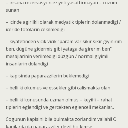
– insana rezervasyon eziyeti yasattirmayan – cözüm
sunan
– icinde agirlikli olarak medyatik tiplerin dolanmadigi /
iceride fotolarin cekilmedigi
– kiyafetinden vicik vicik “param var sikir sikir giyinirim
ben, dügüne gidermis gibi yataga da girerim ben”
mesajlarinin verilmedigi düzgün / normal giyimli
insanlarin dolandigi
– kapisinda paparazzilerin beklemedigi
– belli ki okumus ve essekler gibi calismakta olan
– belli ki konusunda uzman olmus – keyifli – rahat
tiplerin eglendigi ve gercekten eglenceli mekanlar..
Cogunun kapisini bile bulmakta zorlandim vallahi! O
kapilarda da paparazziler degil hic kimse